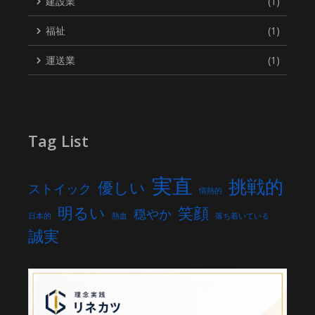
建設業
(1)
福祉
(1)
運送業
(1)
Tag List
実直
挑戦的
優しい
ストイック
情熱的
明るい
笑顔
穏やか
日本的
熱血
落ち着いている
誠実