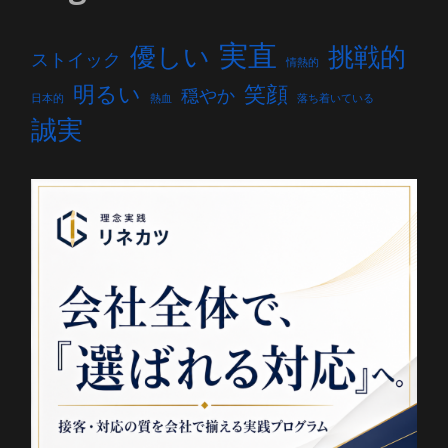
実直
優しい
挑戦的
ストイック
情熱的
明るい
笑顔
穏やか
日本的
熱血
落ち着いている
誠実