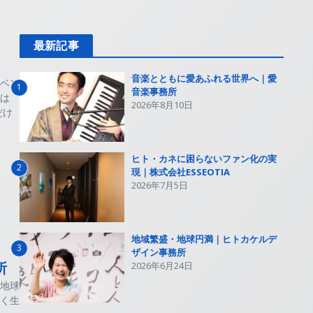
最新記事
音楽とともに愛あふれる世界へ｜愛
ベン
1
音楽事務所
は
2026年8月10日
だけ
ヒト・カネに困らないファン化の実
2
現｜株式会社ESSEOTIA
2026年7月5日
地域繁盛・地球円満｜ヒトカケルデ
3
ザイン事務所
所
2026年6月24日
地球
く生