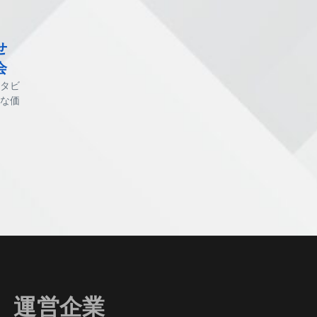
せ
会
タビ
な価
運営企業