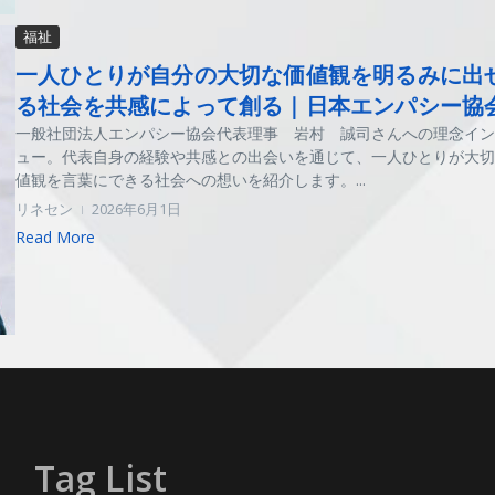
福祉
一人ひとりが自分の大切な価値観を明るみに出
る社会を共感によって創る｜日本エンパシー協
一般社団法人エンパシー協会代表理事 岩村 誠司さんへの理念イン
ュー。代表自身の経験や共感との出会いを通じて、一人ひとりが大切
値観を言葉にできる社会への想いを紹介します。...
リネセン
2026年6月1日
Read More
Tag List