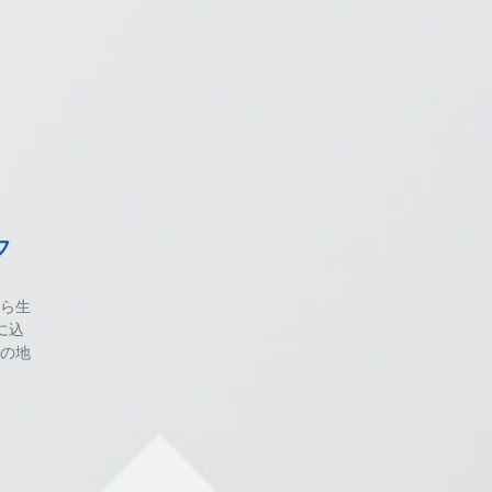
フ
ら生
に込
の地